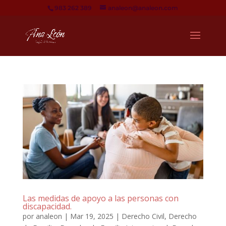
983 262 389
analeon@analeon.com
Las medidas de apoyo a las personas con
discapacidad.
por
analeon
|
Mar 19, 2025
|
Derecho Civil
,
Derecho