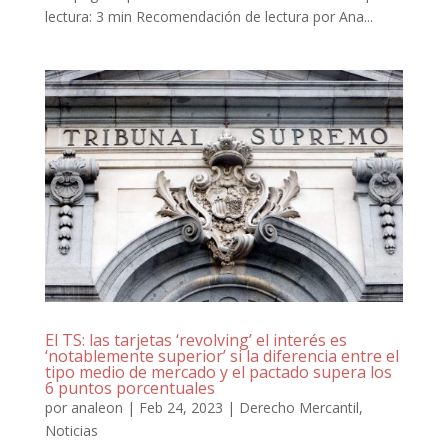
lectura: 3 min Recomendación de lectura por Ana...
El TS: las tarjetas ‘revolving’ el interés es
‘notablemente superior’ si la diferencia entre el
tipo medio de mercado y el pactado supera los
6 puntos porcentuales
por
analeon
|
Feb 24, 2023
|
Derecho Mercantil
,
Noticias