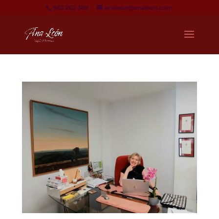
983 262 389
analeon@analeon.com