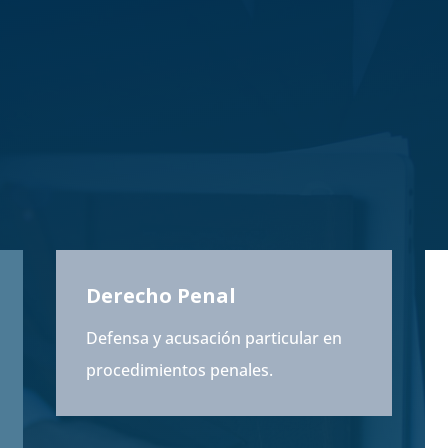
Derecho Penal
Defensa y acusación particular en
procedimientos penales.