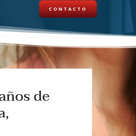
CONTACTO
años de
a,
o