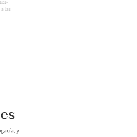
ace-
a las
nes
gacía, y