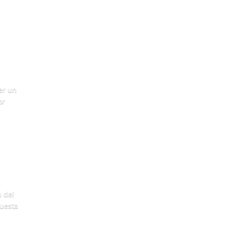
er un
or
n del
puesta