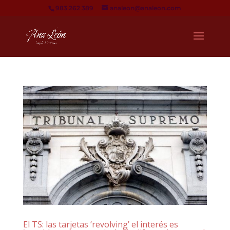
983 262 389
analeon@analeon.com
El TS: las tarjetas ‘revolving’ el interés es