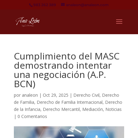
983 262 389
analeon@analeon.com
Cumplimiento del MASC
demostrando intentar
una negociación (A.P.
BCN)
por
analeon
|
Oct 29, 2025
|
Derecho Civil
,
Derecho
de Familia
,
Derecho de Familia Internacional
,
Derecho
de la Infancia
,
Derecho Mercantil
,
Mediación
,
Noticias
|
0 Comentarios