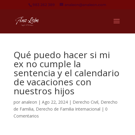
983 262 389
analeon@analeon.com
Qué puedo hacer si mi
ex no cumple la
sentencia y el calendario
de vacaciones con
nuestros hijos
por
analeon
|
Ago 22, 2024
|
Derecho Civil
,
Derecho
de Familia
,
Derecho de Familia Internacional
|
0
Comentarios