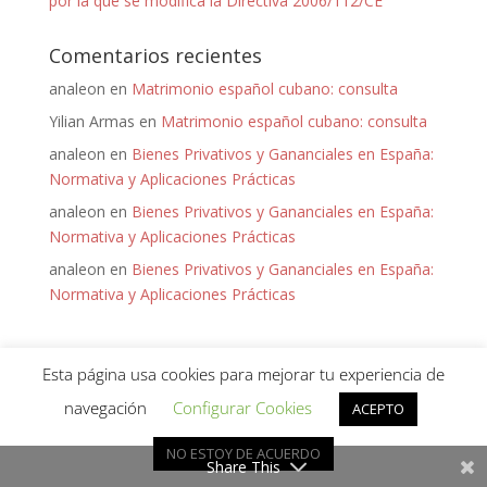
por la que se modifica la Directiva 2006/112/CE
Comentarios recientes
analeon
en
Matrimonio español cubano: consulta
Yilian Armas
en
Matrimonio español cubano: consulta
analeon
en
Bienes Privativos y Gananciales en España:
Normativa y Aplicaciones Prácticas
analeon
en
Bienes Privativos y Gananciales en España:
Normativa y Aplicaciones Prácticas
analeon
en
Bienes Privativos y Gananciales en España:
Normativa y Aplicaciones Prácticas
Esta página usa cookies para mejorar tu experiencia de
navegación
Configurar Cookies
ACEPTO
¡Hola! ¿Puedo ayudarte?
Diseñado por
Keep it Virtual
para Ana León - 2020 -
NO ESTOY DE ACUERDO
Política de Privacidad
Share This