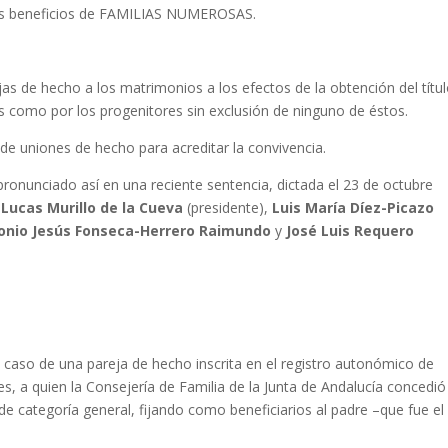
los beneficios de FAMILIAS NUMEROSAS.
as de hecho a los matrimonios a los efectos de la obtención del títu
os como por los progenitores sin exclusión de ninguno de éstos.
ro de uniones de hecho para acreditar la convivencia.
pronunciado así en una reciente sentencia, dictada el 23 de octubre
 Lucas Murillo de la Cueva
(presidente),
Luis María Díez-Picazo
ntonio Jesús Fonseca-Herrero Raimundo
y
José Luis Requero
l caso de una pareja de hecho inscrita en el registro autonómico de
s, a quien la Consejería de Familia de la Junta de Andalucía concedió
de categoría general, fijando como beneficiarios al padre –que fue el