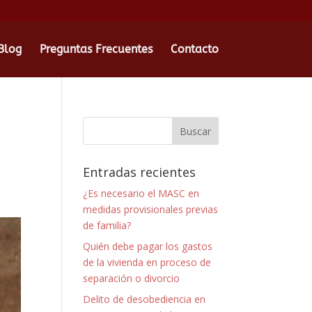
Blog
Preguntas Frecuentes
Contacto
Entradas recientes
¿Es necesario el MASC en
medidas provisionales previas
de familia?
Quién debe pagar los gastos
de la vivienda en proceso de
separación o divorcio
Delito de desobediencia en