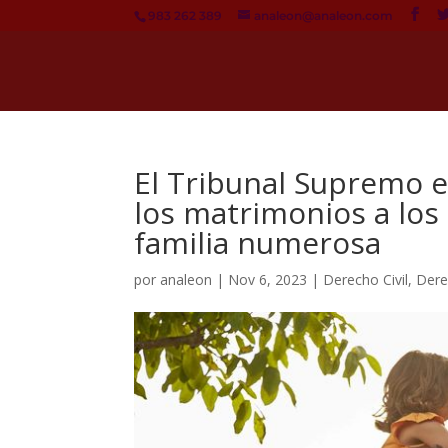
983 262 389
analeon@analeon.com
El Tribunal Supremo e
los matrimonios a los 
familia numerosa
por
analeon
|
Nov 6, 2023
|
Derecho Civil
,
Dere