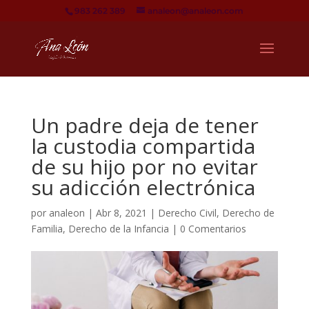
983 262 389
analeon@analeon.com
Un padre deja de tener
la custodia compartida
de su hijo por no evitar
su adicción electrónica
por
analeon
|
Abr 8, 2021
|
Derecho Civil
,
Derecho de
Familia
,
Derecho de la Infancia
|
0 Comentarios