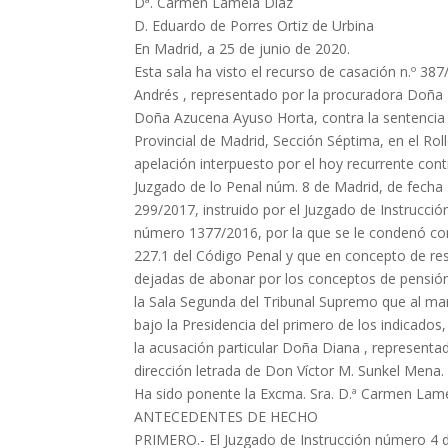
Dª. Carmen Lamela Díaz
D. Eduardo de Porres Ortiz de Urbina
En Madrid, a 25 de junio de 2020.
Esta sala ha visto el recurso de casación n.º 387
Andrés , representado por la procuradora Doña M
Doña Azucena Ayuso Horta, contra la sentencia 
Provincial de Madrid, Sección Séptima, en el Ro
apelación interpuesto por el hoy recurrente contr
Juzgado de lo Penal núm. 8 de Madrid, de fecha 
299/2017, instruido por el Juzgado de Instrucc
número 1377/2016, por la que se le condenó com
227.1 del Código Penal y que en concepto de res
dejadas de abonar por los conceptos de pensión
la Sala Segunda del Tribunal Supremo que al mar
bajo la Presidencia del primero de los indicados,
la acusación particular Doña Diana , represent
dirección letrada de Don Víctor M. Sunkel Mena.
Ha sido ponente la Excma. Sra. D.ª Carmen Lame
ANTECEDENTES DE HECHO
PRIMERO.- El Juzgado de Instrucción número 4 