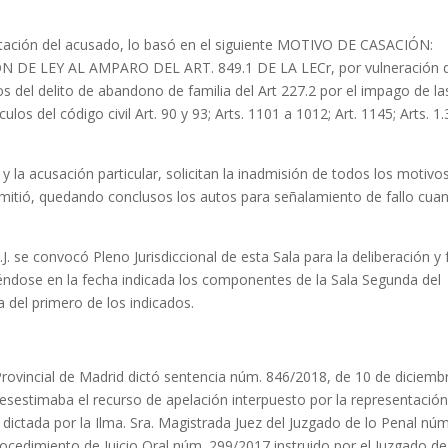
ntación del acusado, lo basó en el siguiente MOTIVO DE CASACIÓN:
DE LEY AL AMPARO DEL ART. 849.1 DE LA LECr, por vulneración 
s del delito de abandono de familia del Art 227.2 por el impago de la
ulos del código civil Art. 90 y 93; Arts. 1101 a 1012; Art. 1145; Arts. 1
l y la acusación particular, solicitan la inadmisión de todos los motivo
dmitió, quedando conclusos los autos para señalamiento de fallo cua
 se convocó Pleno Jurisdiccional de esta Sala para la deliberación y f
uyéndose en la fecha indicada los componentes de la Sala Segunda del
 del primero de los indicados.
rovincial de Madrid dictó sentencia núm. 846/2018, de 10 de diciemb
desestimaba el recurso de apelación interpuesto por la representació
dictada por la Ilma. Sra. Magistrada Juez del Juzgado de lo Penal núm
rocedimiento de Juicio Oral núm. 299/2017 instruido por el Juzgado de