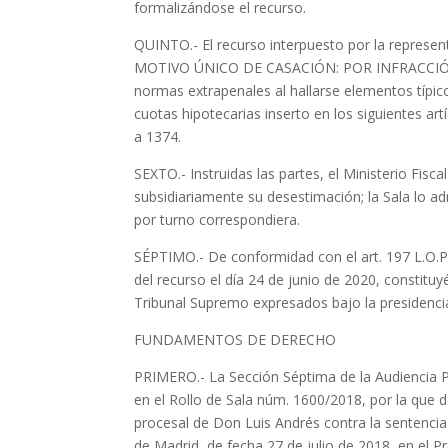
formalizándose el recurso.
QUINTO.- El recurso interpuesto por la represe
MOTIVO ÚNICO DE CASACIÓN: POR INFRACCIÓN 
normas extrapenales al hallarse elementos típico
cuotas hipotecarias inserto en los siguientes artíc
a 1374.
SEXTO.- Instruidas las partes, el Ministerio Fisca
subsidiariamente su desestimación; la Sala lo a
por turno correspondiera.
SÉPTIMO.- De conformidad con el art. 197 L.O.P.J.
del recurso el día 24 de junio de 2020, constit
Tribunal Supremo expresados bajo la presidencia
FUNDAMENTOS DE DERECHO
PRIMERO.- La Sección Séptima de la Audiencia P
en el Rollo de Sala núm. 1600/2018, por la que 
procesal de Don Luis Andrés contra la sentencia 
de Madrid, de fecha 27 de julio de 2018, en el P