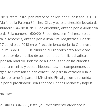
/2019 interpuesto, por infracción de ley, por el acusado D. Luis
aría de la Paloma Sánchez Oliva y bajo la dirección letrada de
número 846/2018, de 10 de diciembre, dictada por la Audiencia
llo de Sala número 1600/2018, que desestimó el recurso de
a la sentencia, dictada por la Ilma. Sra. Magistrada Juez del
27 de julio de 2018 en el Procedimiento de Juicio Oral núm.
ión núm. 4 de DIRECCION000 en el Procedimiento Abreviado
o autor de un delito de abandono de familia del artículo
ponsabilidad civil indemnice a Doña Diana en las cuantías
 por alimentos y cuotas hipotecarias; los componentes de
gen se expresan se han constituido para la votación y fallo
 siendo también parte el Ministerio Fiscal y, como recurrida
ada por el procurador Don Federico Briones Méndez y bajo la
la Díaz.
de DIRECCION000 , instruyó Procedimiento abreviado n.º