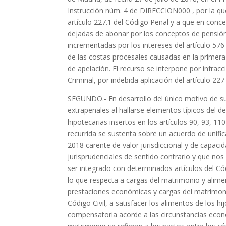
Instrucción núm. 4 de DIRECCION000 , por la qu
artículo 227.1 del Código Penal y a que en conc
dejadas de abonar por los conceptos de pensión
incrementadas por los intereses del artículo 576
de las costas procesales causadas en la primera
de apelación. El recurso se interpone por infracc
Criminal, por indebida aplicación del artículo 22
SEGUNDO.- En desarrollo del único motivo de su
extrapenales al hallarse elementos típicos del d
hipotecarias insertos en los artículos 90, 93, 11
recurrida se sustenta sobre un acuerdo de unific
2018 carente de valor jurisdiccional y de capacid
jurisprudenciales de sentido contrario y que 
ser integrado con determinados artículos del Códi
lo que respecta a cargas del matrimonio y alim
prestaciones económicas y cargas del matrimonio.
Código Civil, a satisfacer los alimentos de los 
compensatoria acorde a las circunstancias económ