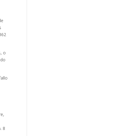
de
s
.362
s, o
ndo
allo
re,
n
. 8