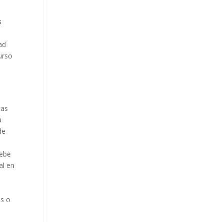
s
ad
urso
tas
a
de
debe
al en
os o