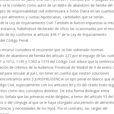
e se le condenó como autor de un delito de abandono de familia del
epto de responsabilidad civil indemnizara a Doña Diana en las cuantía
 por alimentos y cuotas hipotecarias, cantidades que se verían
 de la Ley de Enjuiciamiento Civil. También le fueron impuestas la mit
 instancia, habiéndose declarado de oficio las ocasionadas por el rec
ión de ley conforme al artículo 849.1º de la Ley de Enjuiciamiento
7 del Código Penal.
 recurso considera el recurrente que se han vulnerado normas
elito de abandono de familia del artículo 227 por el impago de las cuo
01 a 1012, 1145 y 1.362 a 1374 del Código Civil. Aduce que la sentenci
ación de criterios de la Audiencia Provincial de Madrid de 9 de enero 
ad para vincular al juez, sin tener en cuenta que existen soluciones
nos encontramos ante 3 JURISPRUDENCIA un tipo penal en blanco que 
go Civil, especialmente con los artículos 90 y 93 del citado texto leg
entos como dos conceptos distintos. De esta forma distingue entre
 Señala que las primeras están dirigidas, a tenor del artículo 93 del
hijos o del cónyuge al que se le haya otorgado una pensión de aliment
icas y necesidades de los hijos. Por el contrario, las cargas del