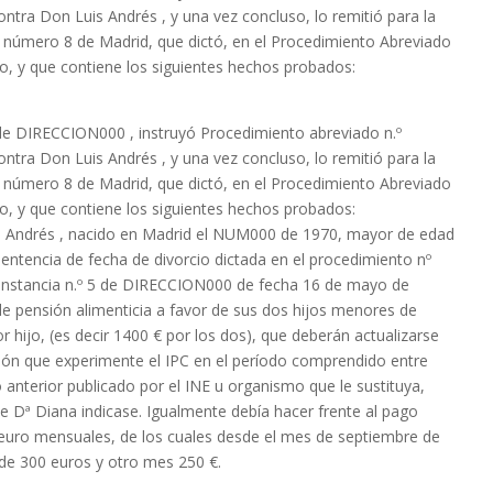
ntra Don Luis Andrés , y una vez concluso, lo remitió para la
al número 8 de Madrid, que dictó, en el Procedimiento Abreviado
lio, y que contiene los siguientes hechos probados:
de DIRECCION000 , instruyó Procedimiento abreviado n.º
ntra Don Luis Andrés , y una vez concluso, lo remitió para la
al número 8 de Madrid, que dictó, en el Procedimiento Abreviado
lio, y que contiene los siguientes hechos probados:
is Andrés , nacido en Madrid el NUM000 de 1970, mayor de edad
Sentencia de fecha de divorcio dictada en el procedimiento nº
 Instancia n.º 5 de DIRECCION000 de fecha 16 de mayo de
 de pensión alimenticia a favor de sus dos hijos menores de
 hijo, (es decir 1400 € por los dos), que deberán actualizarse
ión que experimente el IPC en el período comprendido entre
o anterior publicado por el INE u organismo que le sustituya,
e Dª Diana indicase. Igualmente debía hacer frente al pago
0 euro mensuales, de los cuales desde el mes de septiembre de
de 300 euros y otro mes 250 €.