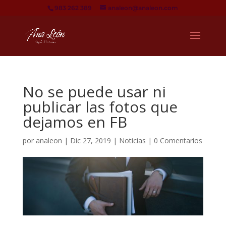
983 262 389
analeon@analeon.com
No se puede usar ni
publicar las fotos que
dejamos en FB
por
analeon
|
Dic 27, 2019
|
Noticias
|
0 Comentarios