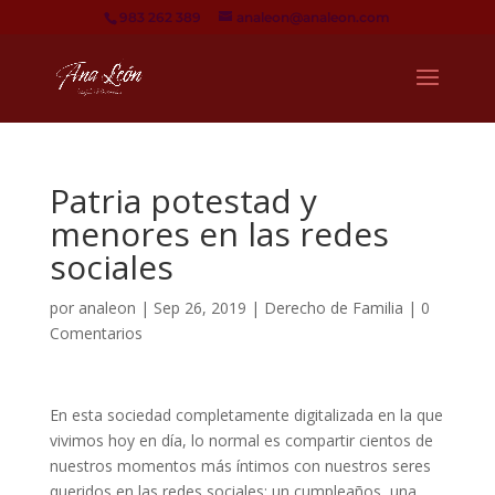
983 262 389
analeon@analeon.com
Patria potestad y
menores en las redes
sociales
por
analeon
|
Sep 26, 2019
|
Derecho de Familia
|
0
Comentarios
En esta sociedad completamente digitalizada en la que
vivimos hoy en día, lo normal es compartir cientos de
nuestros momentos más íntimos con nuestros seres
queridos en las redes sociales: un cumpleaños, una