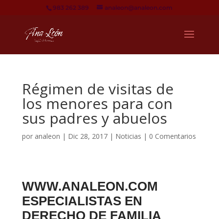
983 262 389
analeon@analeon.com
Régimen de visitas de
los menores para con
sus padres y abuelos
por
analeon
|
Dic 28, 2017
|
Noticias
|
0 Comentarios
WWW.ANALEON.COM
ESPECIALISTAS EN
DERECHO DE FAMILIA