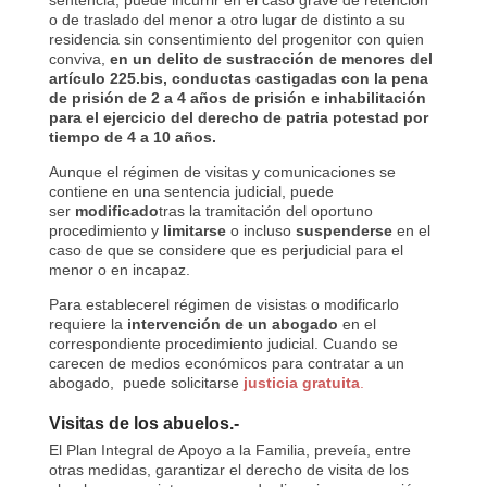
sentencia, puede incurrir en el caso grave de retención
o de traslado del menor a otro lugar de distinto a su
residencia sin consentimiento del progenitor con quien
conviva,
en un delito de sustracción de menores del
artículo 225.bis, conductas castigadas con la pena
de prisión de 2 a 4 años de prisión e inhabilitación
para el ejercicio del derecho de patria potestad por
tiempo de 4 a 10 años.
Aunque el régimen de visitas y comunicaciones se
contiene en una sentencia judicial, puede
ser
modificado
tras la tramitación del oportuno
procedimiento y
limitarse
o incluso
suspenderse
en el
caso de que se considere que es perjudicial para el
menor o en incapaz.
Para establecerel régimen de visistas o modificarlo
requiere la
intervención de un abogado
en el
correspondiente procedimiento judicial. Cuando se
carecen de medios económicos para contratar a un
abogado, puede solicitarse
justicia gratuita
.
Visitas de los abuelos.-
El Plan Integral de Apoyo a la Familia, preveía, entre
otras medidas, garantizar el derecho de visita de los