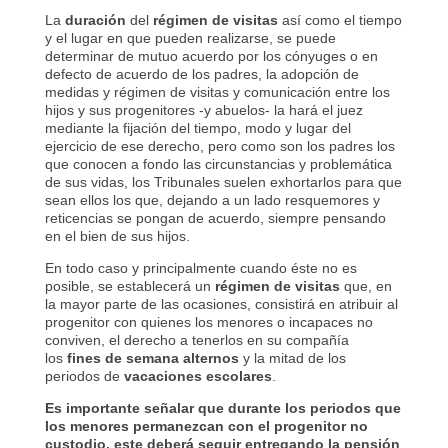
La
duración
del
régimen de visitas
así como el tiempo
y el lugar en que pueden realizarse, se puede
determinar de mutuo acuerdo por los cónyuges o en
defecto de acuerdo de los padres, la adopción de
medidas y régimen de visitas y comunicación entre los
hijos y sus progenitores -y abuelos- la hará el juez
mediante la fijación del tiempo, modo y lugar del
ejercicio de ese derecho, pero como son los padres los
que conocen a fondo las circunstancias y problemática
de sus vidas, los Tribunales suelen exhortarlos para que
sean ellos los que, dejando a un lado resquemores y
reticencias se pongan de acuerdo, siempre pensando
en el bien de sus hijos.
En todo caso y principalmente cuando éste no es
posible, se establecerá un
régimen de visitas
que, en
la mayor parte de las ocasiones, consistirá en atribuir al
progenitor con quienes los menores o incapaces no
conviven, el derecho a tenerlos en su compañía
los
fines de semana alternos
y la mitad de los
periodos de
vacaciones escolares
.
Es importante señalar que durante los periodos que
los menores permanezcan con el progenitor no
custodio, este deberá seguir entregando la pensión