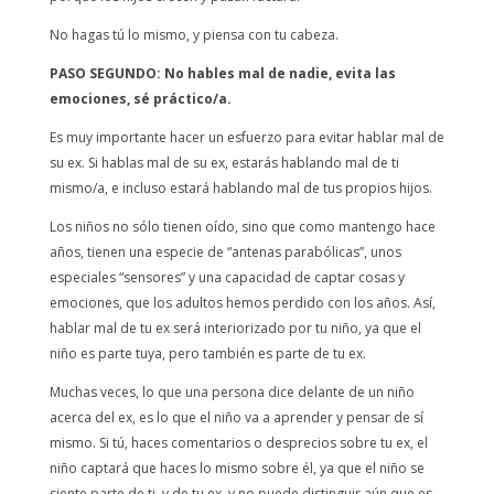
No hagas tú lo mismo, y piensa con tu cabeza.
PASO SEGUNDO: No hables mal de nadie, evita las
emociones, sé práctico/a.
Es muy importante hacer un esfuerzo para evitar hablar mal de
su ex. Si hablas mal de su ex, estarás hablando mal de ti
mismo/a, e incluso estará hablando mal de tus propios hijos.
Los niños no sólo tienen oído, sino que como mantengo hace
años, tienen una especie de “antenas parabólicas”, unos
especiales “sensores” y una capacidad de captar cosas y
emociones, que los adultos hemos perdido con los años. Así,
hablar mal de tu ex será interiorizado por tu niño, ya que el
niño es parte tuya, pero también es parte de tu ex.
Muchas veces, lo que una persona dice delante de un niño
acerca del ex, es lo que el niño va a aprender y pensar de sí
mismo. Si tú, haces comentarios o desprecios sobre tu ex, el
niño captará que haces lo mismo sobre él, ya que el niño se
siente parte de ti, y de tu ex, y no puede distinguir aún que es