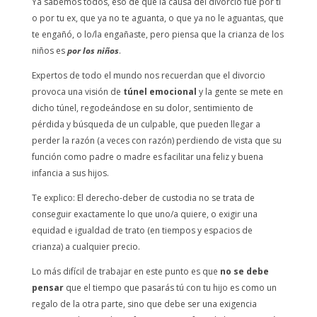
Ya sabemos todos, eso de que la causa del divorcio fue por ti
o por tu ex, que ya no te aguanta, o que ya no le aguantas, que
te engañó, o lo/la engañaste, pero piensa que la crianza de los
niños es
por los niños
.
Expertos de todo el mundo nos recuerdan que el divorcio
provoca una visión de
túnel emocional
y la gente se mete en
dicho túnel, regodeándose en su dolor, sentimiento de
pérdida y búsqueda de un culpable, que pueden llegar a
perder la razón (a veces con razón) perdiendo de vista que su
función como padre o madre es facilitar una feliz y buena
infancia a sus hijos.
Te explico: El derecho-deber de custodia no se trata de
conseguir exactamente lo que uno/a quiere, o exigir una
equidad e igualdad de trato (en tiempos y espacios de
crianza) a cualquier precio.
Lo más difícil de trabajar en este punto es que
no se debe
pensar
que el tiempo que pasarás tú con tu hijo es como un
regalo de la otra parte, sino que debe ser una exigencia