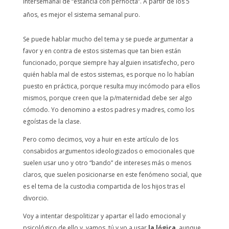
intersemanal de “estancia con pernocta”. A partir de los 5
años, es mejor el sistema semanal puro.
Se puede hablar mucho del tema y se puede argumentar a
favor y en contra de estos sistemas que tan bien están
funcionado, porque siempre hay alguien insatisfecho, pero
quién habla mal de estos sistemas, es porque no lo habían
puesto en práctica, porque resulta muy incómodo para ellos
mismos, porque creen que la p/maternidad debe ser algo
cómodo. Yo denomino a estos padres y madres, como los
egoístas de la clase.
Pero como decimos, voy a huir en este artículo de los
consabidos argumentos ideologizados o emocionales que
suelen usar uno y otro “bando” de intereses más o menos
claros, que suelen posicionarse en este fenómeno social, que
es el tema de la custodia compartida de los hijos tras el
divorcio.
Voy a intentar despolitizar y apartar el lado emocional y
psicológico de ello y, vamos, tú y yo a usar
la lógica
, aunque