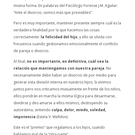
misma forma. En palabras del Psicólogo Forense J.M. Aguilar:
“Ante el divorcio, somos más que previsibles”.
Pero es muy importante, mantener presente siempre cuál es la
verdadera finalidad por la que hacemos las cosas
correctamente:
la felicidad del hijo
, y ello se olvida con
frecuencia cuando gestionamos emocionalmente el conflicto
de pareja o divorcio.
Al final,
no es importante, en definitiva, cuál sea la
relación que mantengamos con nuestra pareja
. No
necesariamente debe haber un divorcio de por medio para
generar esta división interna en nuestros hijos. Si vivimos
juntos pero nos criticamos mutuamente en frente de los niños,
ellos pondrán en marcha la misma lógica para desarmarse,
dividirse y des-amarse a ellos mismos, destruyendo su
autoestima, sintiendo
culpa, dolor, miedo, soledad,
impotencia
(Estela V. Welldon).
Este es el “premio” que regalamos a los hijos, cuando
hablamos mal de la “otra parte”.