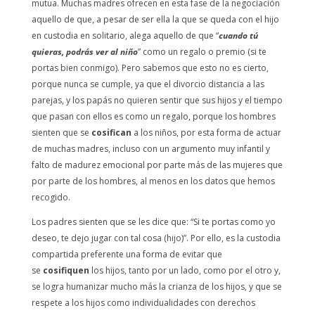
mutua. Muchas madres ofrecen en esta fase de la negociación
aquello de que, a pesar de ser ella la que se queda con el hijo
en custodia en solitario, alega aquello de que “
cuando tú
quieras, podrás ver al niño
” como un regalo o premio (si te
portas bien conmigo). Pero sabemos que esto no es cierto,
porque nunca se cumple, ya que el divorcio distancia a las
parejas, y los papás no quieren sentir que sus hijos y el tiempo
que pasan con ellos es como un regalo, porque los hombres
sienten que se
cosifican
a los niños, por esta forma de actuar
de muchas madres, incluso con un argumento muy infantil y
falto de madurez emocional por parte más de las mujeres que
por parte de los hombres, al menos en los datos que hemos
recogido.
Los padres sienten que se les dice que: “Si te portas como yo
deseo, te dejo jugar con tal cosa (hijo)”. Por ello, es la custodia
compartida preferente una forma de evitar que
se
cosifiquen
los hijos, tanto por un lado, como por el otro y,
se logra humanizar mucho más la crianza de los hijos, y que se
respete a los hijos como individualidades con derechos