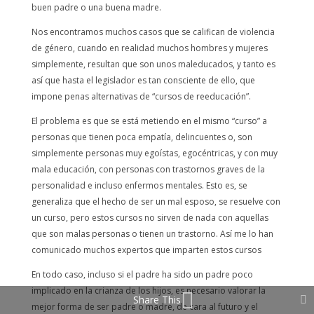
buen padre o una buena madre.
Nos encontramos muchos casos que se califican de violencia
de género, cuando en realidad muchos hombres y mujeres
simplemente, resultan que son unos maleducados, y tanto es
así que hasta el legislador es tan consciente de ello, que
impone penas alternativas de “cursos de reeducación”.
El problema es que se está metiendo en el mismo “curso” a
personas que tienen poca empatía, delincuentes o, son
simplemente personas muy egoístas, egocéntricas, y con muy
mala educación, con personas con trastornos graves de la
personalidad e incluso enfermos mentales. Esto es, se
generaliza que el hecho de ser un mal esposo, se resuelve con
un curso, pero estos cursos no sirven de nada con aquellas
que son malas personas o tienen un trastorno. Así me lo han
comunicado muchos expertos que imparten estos cursos
En todo caso, incluso si el padre ha sido un padre poco
implicado en la crianza de los hijos, es necesario valorar la
Share This
mejor forma de ser padre o madre, de cara al futuro y el