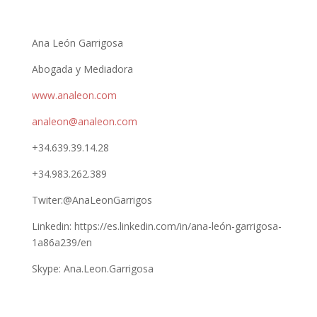
Ana León Garrigosa
Abogada y Mediadora
www.analeon.com
analeon@analeon.com
+34.639.39.14.28
+34.983.262.389
Twiter:@AnaLeonGarrigos
Linkedin: https://es.linkedin.com/in/ana-león-garrigosa-
1a86a239/en
Skype: Ana.Leon.Garrigosa