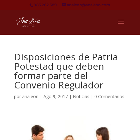
983 262 389
analeon@analeon.com
Disposiciones de Patria
Potestad que deben
formar parte del
Convenio Regulador
por
analeon
|
Ago 9, 2017
|
Noticias
|
0 Comentarios