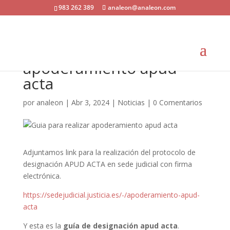
983 262 389
analeon@analeon.com
Guía para realizar
trámite de
apoderamiento apud
acta
por
analeon
|
Abr 3, 2024
|
Noticias
|
0 Comentarios
Adjuntamos link para la realización del protocolo de
designación APUD ACTA en sede judicial con firma
electrónica.
https://sedejudicial.justicia.es/-/apoderamiento-apud-
acta
Y esta es la
guía de designación apud acta
.