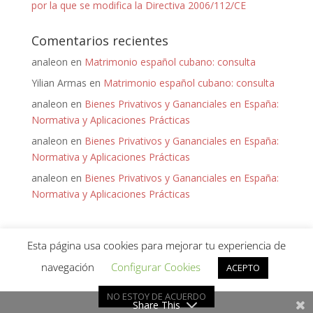
por la que se modifica la Directiva 2006/112/CE
Comentarios recientes
analeon
en
Matrimonio español cubano: consulta
Yilian Armas
en
Matrimonio español cubano: consulta
analeon
en
Bienes Privativos y Gananciales en España:
Normativa y Aplicaciones Prácticas
analeon
en
Bienes Privativos y Gananciales en España:
Normativa y Aplicaciones Prácticas
analeon
en
Bienes Privativos y Gananciales en España:
Normativa y Aplicaciones Prácticas
Esta página usa cookies para mejorar tu experiencia de
navegación
Configurar Cookies
ACEPTO
¡Hola! ¿Puedo ayudarte?
Diseñado por
Keep it Virtual
para Ana León - 2020 -
NO ESTOY DE ACUERDO
Política de Privacidad
Share This