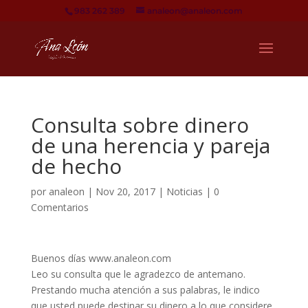
983 262 389
analeon@analeon.com
Consulta sobre dinero
de una herencia y pareja
de hecho
por
analeon
|
Nov 20, 2017
|
Noticias
|
0
Comentarios
Buenos días www.analeon.com
Leo su consulta que le agradezco de antemano.
Prestando mucha atención a sus palabras, le indico
que usted puede destinar su dinero a lo que considere