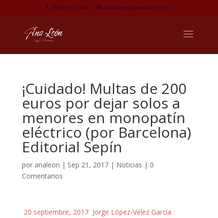
983 262 389
analeon@analeon.com
¡Cuidado! Multas de 200
euros por dejar solos a
menores en monopatín
eléctrico (por Barcelona)
Editorial Sepín
por
analeon
|
Sep 21, 2017
|
Noticias
|
0
Comentarios
20 septiembre, 2017
Jorge López-Vélez García