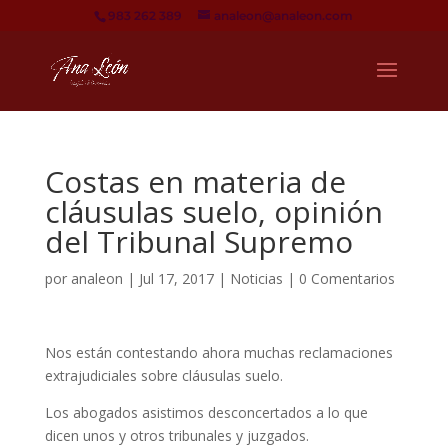
983 262 389
analeon@analeon.com
Costas en materia de
cláusulas suelo, opinión
del Tribunal Supremo
por
analeon
|
Jul 17, 2017
|
Noticias
|
0 Comentarios
Nos están contestando ahora muchas reclamaciones
extrajudiciales sobre cláusulas suelo.
Los abogados asistimos desconcertados a lo que
dicen unos y otros tribunales y juzgados.