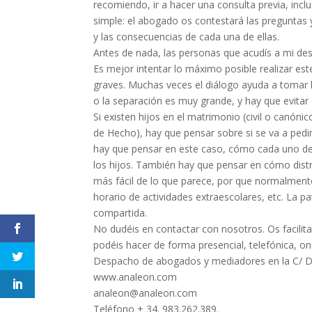
recomiendo, ir a hacer una consulta previa, inc
simple: el abogado os contestará las preguntas
y las consecuencias de cada una de ellas.
Antes de nada, las personas que acudís a mi de
Es mejor intentar lo máximo posible realizar es
graves. Muchas veces el diálogo ayuda a tomar l
o la separación es muy grande, y hay que evitar 
Si existen hijos en el matrimonio (civil o canóni
de Hecho), hay que pensar sobre si se va a pedi
hay que pensar en este caso, cómo cada uno de
los hijos. También hay que pensar en cómo distri
más fácil de lo que parece, por que normalmente
horario de actividades extraescolares, etc. La p
compartida.
No dudéis en contactar con nosotros. Os facili
podéis hacer de forma presencial, telefónica, on
Despacho de abogados y mediadores en la C/ Do
www.analeon.com
analeon@analeon.com
Teléfono + 34. 983.262.389.