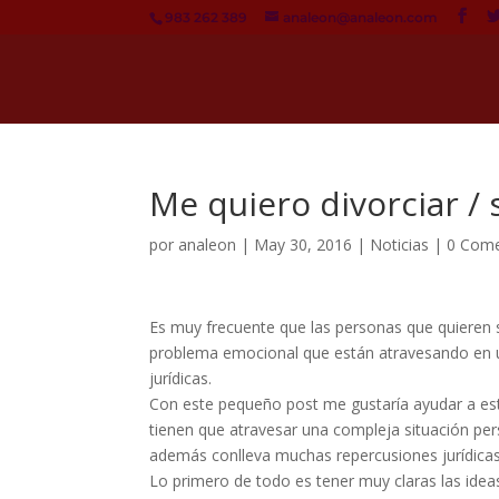
983 262 389
analeon@analeon.com
Me quiero divorciar 
por
analeon
|
May 30, 2016
|
Noticias
|
0 Come
Es muy frecuente que las personas que quieren 
problema emocional que están atravesando en u
jurídicas.
Con este pequeño post me gustaría ayudar a est
tienen que atravesar una compleja situación per
además conlleva muchas repercusiones jurídicas
Lo primero de todo es tener muy claras las idea