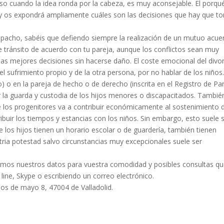
luso cuando la idea ronda por la cabeza, es muy aconsejable. El porqu
 y os expondrá ampliamente cuáles son las decisiones que hay que t
spacho, sabéis que defiendo siempre la realización de un mutuo acue
te tránsito de acuerdo con tu pareja, aunque los conflictos sean muy
as mejores decisiones sin hacerse daño. El coste emocional del divo
el sufrimiento propio y de la otra persona, por no hablar de los niños
co) o en la pareja de hecho o de derecho (inscrita en el Registro de Pa
r la guarda y custodia de los hijos menores o discapacitados. Tambié
 los progenitores va a contribuir económicamente al sostenimiento 
buir los tiempos y estancias con los niños. Sin embargo, esto suele 
 los hijos tienen un horario escolar o de guardería, también tienen
atria potestad salvo circunstancias muy excepcionales suele ser
tamos nuestros datos para vuestra comodidad y posibles consultas q
 line, Skype o escribiendo un correo electrónico.
s de mayo 8, 47004 de Valladolid.