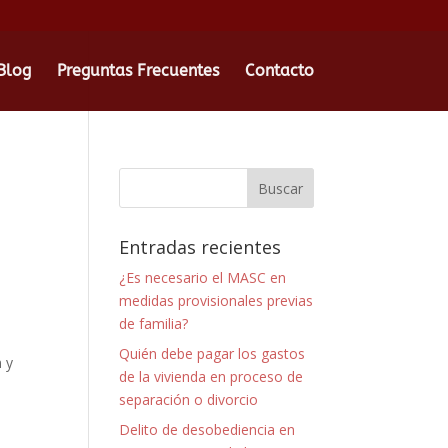
Blog
Preguntas Frecuentes
Contacto
Entradas recientes
¿Es necesario el MASC en
o
medidas provisionales previas
de familia?
Quién debe pagar los gastos
 y
de la vivienda en proceso de
separación o divorcio
Delito de desobediencia en