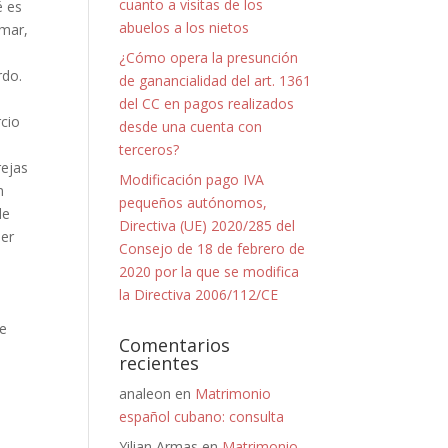
cuanto a visitas de los
é es
abuelos a los nietos
omar,
¿Cómo opera la presunción
rdo.
de ganancialidad del art. 1361
del CC en pagos realizados
rcio
desde una cuenta con
.
terceros?
rejas
Modificación pago IVA
n
pequeños autónomos,
de
Directiva (UE) 2020/285 del
ser
Consejo de 18 de febrero de
2020 por la que se modifica
la Directiva 2006/112/CE
ue
Comentarios
recientes
analeon
en
Matrimonio
español cubano: consulta
Yilian Armas
en
Matrimonio