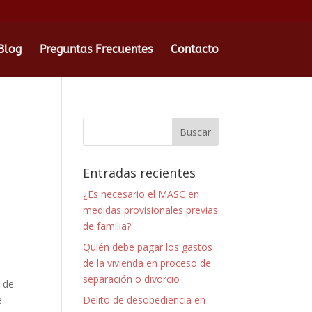
Blog
Preguntas Frecuentes
Contacto
Entradas recientes
¿Es necesario el MASC en
medidas provisionales previas
de familia?
Quién debe pagar los gastos
de la vivienda en proceso de
separación o divorcio
s de
e
Delito de desobediencia en