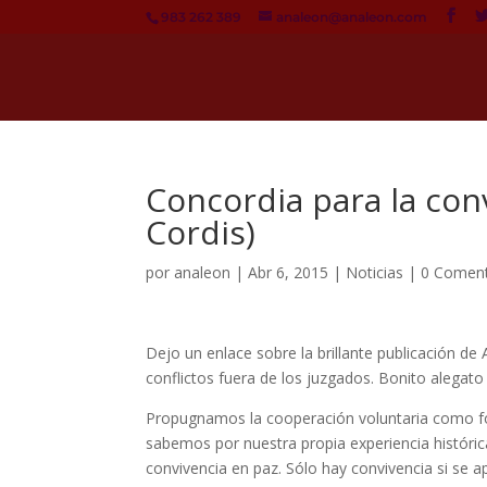
983 262 389
analeon@analeon.com
Concordia para la con
Cordis)
por
analeon
|
Abr 6, 2015
|
Noticias
|
0 Coment
Dejo un enlace sobre la brillante publicación de
conflictos fuera de los juzgados. Bonito alegato
Propugnamos la cooperación voluntaria como for
sabemos por nuestra propia experiencia histórica
convivencia en paz. Sólo hay convivencia si se 