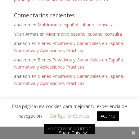
Comentarios recientes
analeon
en
Matrimonio español cubano: consulta
Yilian Armas
en
Matrimonio español cubano: consulta
analeon
en
Bienes Privativos y Gananciales en España:
Normativa y Aplicaciones Prácticas
analeon
en
Bienes Privativos y Gananciales en España:
Normativa y Aplicaciones Prácticas
analeon
en
Bienes Privativos y Gananciales en España:
Normativa y Aplicaciones Prácticas
Esta página usa cookies para mejorar tu experiencia de
navegación
Configurar Cookies
ACEPTO
Diseñado por
Keep it Virtual
para Ana León - 2020 -
NO ESTOY DE ACUERDO
Política de Privacidad
Share This