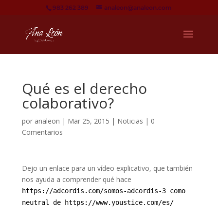
983 262 389
analeon@analeon.com
Qué es el derecho
colaborativo?
por
analeon
|
Mar 25, 2015
|
Noticias
|
0
Comentarios
Dejo un enlace para un vídeo explicativo, que también
nos ayuda a comprender qué hace
https://adcordis.com/somos-adcordis-3 como
neutral de
https://www.youstice.com/es/