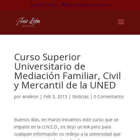
983 262 389
analeon@analeon.com
Curso Superior
Universitario de
Mediación Familiar, Civil
y Mercantil de la UNED
por
analeon
|
Feb 3, 2015
|
Noticias
|
0 Comentarios
Buenos días, en marzo iniciamos este curso que se
imparte en la U.N.E.D., os dejo un link pero para
cualquier información os redirijo a la universidad que