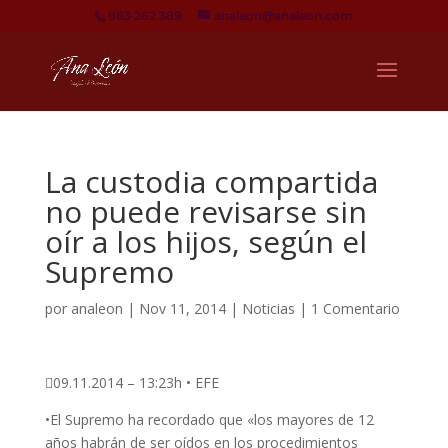
983 262 389
analeon@analeon.com
La custodia compartida
no puede revisarse sin
oír a los hijos, según el
Supremo
por
analeon
|
Nov 11, 2014
|
Noticias
|
1 Comentario
09.11.2014 – 13:23h • EFE
•El Supremo ha recordado que «los mayores de 12
años habrán de ser oídos en los procedimientos