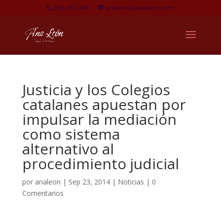
983 262 389
analeon@analeon.com
Justicia y los Colegios
catalanes apuestan por
impulsar la mediación
como sistema
alternativo al
procedimiento judicial
por
analeon
|
Sep 23, 2014
|
Noticias
|
0
Comentarios