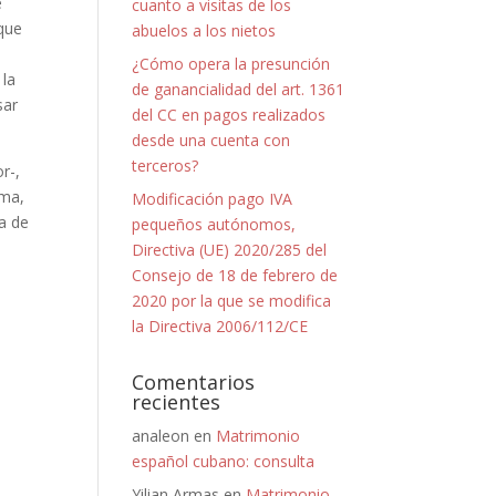
e
cuanto a visitas de los
 que
abuelos a los nietos
¿Cómo opera la presunción
 la
de ganancialidad del art. 1361
sar
del CC en pagos realizados
desde una cuenta con
terceros?
r-,
ima,
Modificación pago IVA
za de
pequeños autónomos,
Directiva (UE) 2020/285 del
Consejo de 18 de febrero de
2020 por la que se modifica
la Directiva 2006/112/CE
Comentarios
recientes
analeon
en
Matrimonio
español cubano: consulta
Yilian Armas
en
Matrimonio