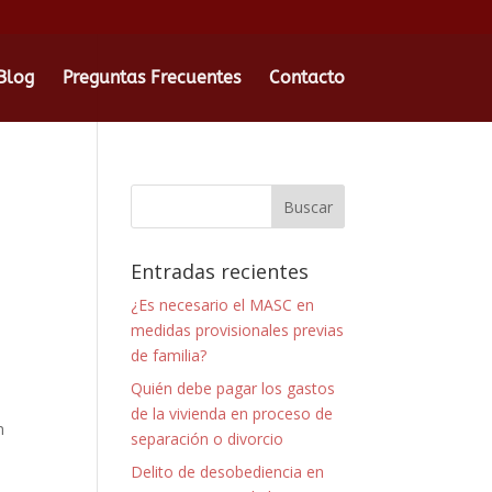
Blog
Preguntas Frecuentes
Contacto
Entradas recientes
¿Es necesario el MASC en
medidas provisionales previas
de familia?
Quién debe pagar los gastos
de la vivienda en proceso de
n
separación o divorcio
Delito de desobediencia en