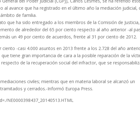
 General del Poder Judicial (CGPJ), Carlos Lesmes, se ha referido est
al avance que ha registrado en el último año la mediación judicial,
 ámbito de familia.
ato que ha sido entregado a los miembros de la Comisión de Justicia,
mento de alrededor del 65 por ciento respecto al año anterior -al pa
más un 49 por ciento de acuerdos, frente al 31 por ciento de 2012.
 ciento -casi 4.000 asuntos en 2013 frente a los 2.728 del año anterio
que tiene gran importancia de cara a la posible reparación de la víct
 respecto de la recuperación social del infractor, que se responsabili
mediaciones civiles; mientras que en materia laboral se alcanzó un
tramitados y cerrados.-Informó Europa Press.
sp?id=./NE0000398437_20140513.HTML