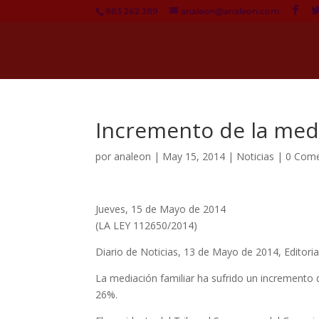
983 262 389
analeon@analeon.com
Incremento de la medi
por
analeon
|
May 15, 2014
|
Noticias
|
0 Come
Jueves, 15 de Mayo de 2014
(LA LEY 112650/2014)
Diario de Noticias, 13 de Mayo de 2014, Editori
La mediación familiar ha sufrido un incremento 
26%.