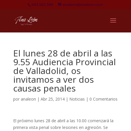
983 262 389
analeon@analeon.com
El lunes 28 de abril a las
9.55 Audiencia Provincial
de Valladolid, os
invitamos a ver dos
causas penales
por
analeon
|
Abr 25, 2014
|
Noticias
|
0 Comentarios
El próximo lunes 28 de abril a las 10.00 comenzará la
primera vista penal sobre lesiones en agresión. Se