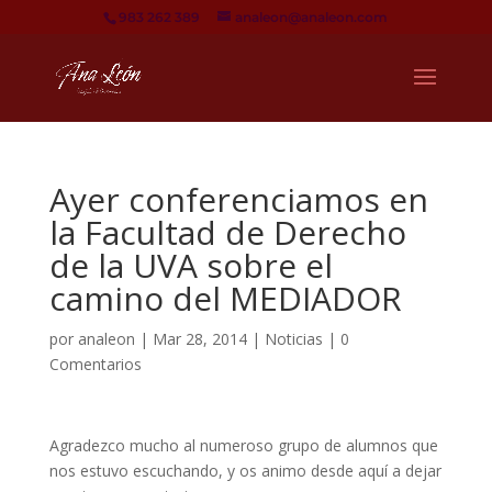
983 262 389
analeon@analeon.com
Ayer conferenciamos en
la Facultad de Derecho
de la UVA sobre el
camino del MEDIADOR
por
analeon
|
Mar 28, 2014
|
Noticias
|
0
Comentarios
Agradezco mucho al numeroso grupo de alumnos que
nos estuvo escuchando, y os animo desde aquí a dejar