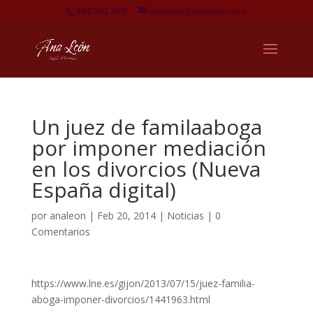
983 262 389
analeon@analeon.com
Un juez de familaaboga
por imponer mediación
en los divorcios (Nueva
España digital)
por
analeon
|
Feb 20, 2014
|
Noticias
|
0
Comentarios
https://www.lne.es/gijon/2013/07/15/juez-familia-
aboga-imponer-divorcios/1441963.html