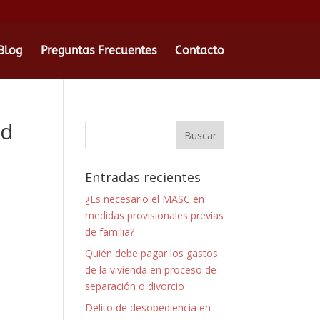
Blog
Preguntas Frecuentes
Contacto
id
Entradas recientes
¿Es necesario el MASC en
medidas provisionales previas
de familia?
Quién debe pagar los gastos
de la vivienda en proceso de
separación o divorcio
Delito de desobediencia en