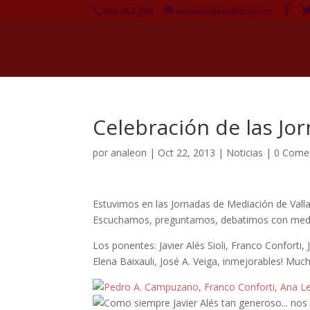
983 262 389
analeon@analeon.com
Celebración de las Jo
por
analeon
|
Oct 22, 2013
|
Noticias
|
0 Come
Estuvimos en las Jornadas de Mediación de Valla
Escuchamos, preguntamos, debatimos con media
Los ponentes: Javier Alés Sioli, Franco Conforti
Elena Baixauli, José A. Veiga, inmejorables! Much