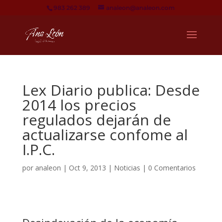
983 262 389
analeon@analeon.com
Lex Diario publica: Desde
2014 los precios
regulados dejarán de
actualizarse confome al
I.P.C.
por
analeon
|
Oct 9, 2013
|
Noticias
|
0 Comentarios