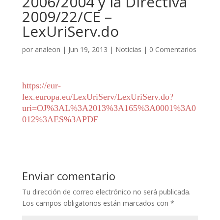
2006/2004 y la Directiva
2009/22/CE –
LexUriServ.do
por
analeon
|
Jun 19, 2013
|
Noticias
|
0 Comentarios
https://eur-
lex.europa.eu/LexUriServ/LexUriServ.do?
uri=OJ%3AL%3A2013%3A165%3A0001%3A0
012%3AES%3APDF
Enviar comentario
Tu dirección de correo electrónico no será publicada.
Los campos obligatorios están marcados con
*