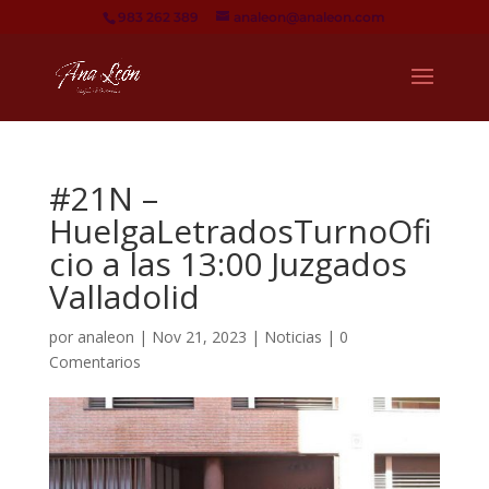
983 262 389
analeon@analeon.com
#21N –
HuelgaLetradosTurnoOfi
cio a las 13:00 Juzgados
Valladolid
por
analeon
|
Nov 21, 2023
|
Noticias
|
0
Comentarios