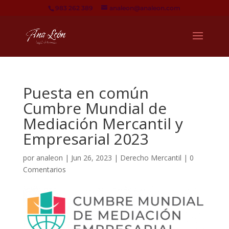
983 262 389
analeon@analeon.com
Puesta en común
Cumbre Mundial de
Mediación Mercantil y
Empresarial 2023
por
analeon
|
Jun 26, 2023
|
Derecho Mercantil
|
0
Comentarios