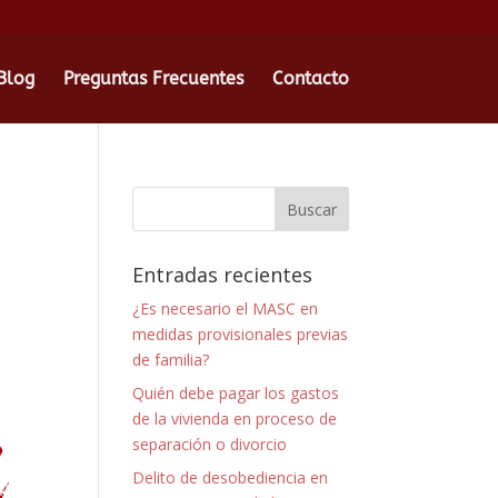
Blog
Preguntas Frecuentes
Contacto
Entradas recientes
¿Es necesario el MASC en
medidas provisionales previas
de familia?
Quién debe pagar los gastos
de la vivienda en proceso de
separación o divorcio
Delito de desobediencia en