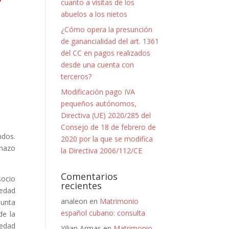
cuanto a visitas de los
abuelos a los nietos
¿Cómo opera la presunción
de ganancialidad del art. 1361
del CC en pagos realizados
desde una cuenta con
terceros?
Modificación pago IVA
pequeños autónomos,
Directiva (UE) 2020/285 del
Consejo de 18 de febrero de
ndos.
2020 por la que se modifica
chazo
la Directiva 2006/112/CE
Comentarios
socio
recientes
iedad
analeon
en
Matrimonio
junta
español cubano: consulta
de la
iedad
Yilian Armas
en
Matrimonio