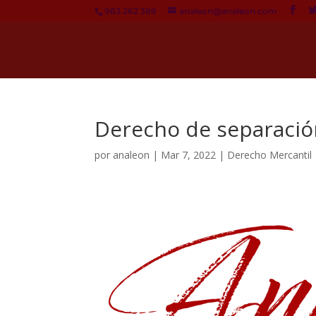
983 262 389
analeon@analeon.com
Derecho de separació
por
analeon
|
Mar 7, 2022
|
Derecho Mercantil