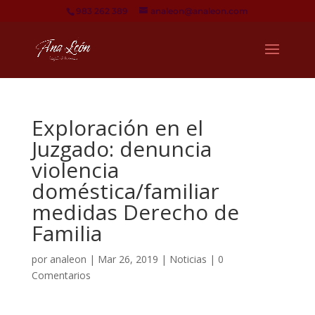
983 262 389
analeon@analeon.com
Exploración en el
Juzgado: denuncia
violencia
doméstica/familiar
medidas Derecho de
Familia
por
analeon
|
Mar 26, 2019
|
Noticias
|
0
Comentarios