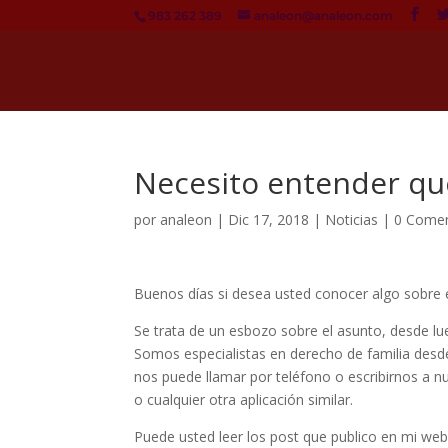
983 262 389
analeon@analeon.com
Necesito entender qué
por
analeon
|
Dic 17, 2018
|
Noticias
|
0 Comen
Buenos días si desea usted conocer algo sobre el
Se trata de un esbozo sobre el asunto, desde lu
Somos especialistas en derecho de familia desd
nos puede llamar por teléfono o escribirnos a n
o cualquier otra aplicación similar.
Puede usted leer los post que publico en mi web