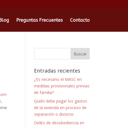
Blog
Preguntas Frecuentes
Contacto
Entradas recientes
¿Es necesario el MASC en
medidas provisionales previas
de familia?
com
e,
Quién debe pagar los gastos
Time
de la vivienda en proceso de
separación o divorcio
Delito de desobediencia en