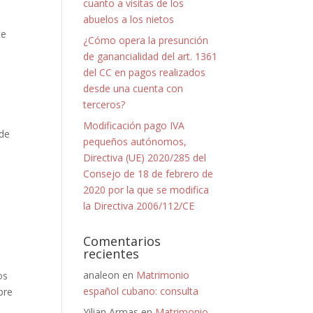
cuanto a visitas de los
abuelos a los nietos
te
¿Cómo opera la presunción
de ganancialidad del art. 1361
del CC en pagos realizados
desde una cuenta con
terceros?
Modificación pago IVA
 de
pequeños autónomos,
Directiva (UE) 2020/285 del
Consejo de 18 de febrero de
2020 por la que se modifica
la Directiva 2006/112/CE
Comentarios
recientes
analeon
en
Matrimonio
os
español cubano: consulta
bre
Yilian Armas
en
Matrimonio