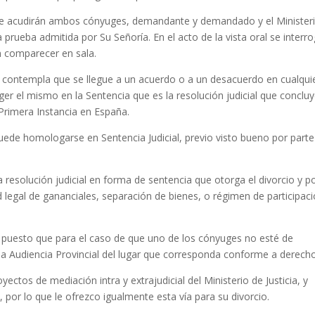
la que acudirán ambos cónyuges, demandante y demandado y el Minister
a prueba admitida por Su Señoría. En el acto de la vista oral se interr
n comparecer en sala.
ue contempla que se llegue a un acuerdo o a un desacuerdo en cualqui
er el mismo en la Sentencia que es la resolución judicial que conclu
Primera Instancia en España.
uede homologarse en Sentencia Judicial, previo visto bueno por parte
la resolución judicial en forma de sentencia que otorga el divorcio y 
 legal de gananciales, separación de bienes, o régimen de participac
a, puesto que para el caso de que uno de los cónyuges no esté de
la Audiencia Provincial del lugar que corresponda conforme a derecho
tos de mediación intra y extrajudicial del Ministerio de Justicia, y
por lo que le ofrezco igualmente esta vía para su divorcio.