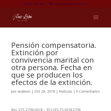
983 262 389
analeon@analeon.com
Pensión compensatoria.
Extinción por
convivencia marital con
otra persona. Fecha en
que se producen los
efectos de la extinción.
por
analeon
|
Oct 29, 2018
|
Noticias
|
0 Comentarios
Roj: STS 2736/2018 – ECLI:ES:TS:2018:2736