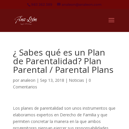
983 262 389
analeon@analeon.com
¿ Sabes qué es un Plan
de Parentalidad? Plan
Parental / Parental Plans
por
analeon
|
Sep 13, 2018
|
Noticias
|
0
Comentarios
Los planes de parentalidad son unos instrumentos que
elaboramos expertos en Derecho de Familia y que
permiten concretar la manera en la que ambos
progenitores piensan ejercer sus responsabilidades