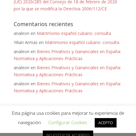
(UE) 2020/285 del Consejo de 18 de febrero de 2020
por la que se modifica la Directiva 2006/112/CE
Comentarios recientes
analeon
en
Matrimonio español cubano: consulta
Yilian Armas
en
Matrimonio español cubano: consulta
analeon
en
Bienes Privativos y Gananciales en España:
Normativa y Aplicaciones Prácticas
analeon
en
Bienes Privativos y Gananciales en España:
Normativa y Aplicaciones Prácticas
analeon
en
Bienes Privativos y Gananciales en España:
Normativa y Aplicaciones Prácticas
Esta página usa cookies para mejorar tu experiencia de
navegación
Configurar Cookies
ACEPTO
¡Hola! ¿Puedo ayudarte?
Diseñado por
Keep it Virtual
para Ana León - 2020 -
NO ESTOY DE ACUERDO