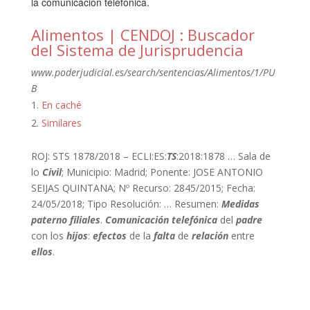
la comunicación telefónica.
Alimentos | CENDOJ : Buscador
del Sistema de Jurisprudencia
www.poderjudicial.es/search/sentencias/Alimentos/1/PU
B
En caché
Similares
ROJ: STS 1878/2018 – ECLI:ES:
TS
:2018:1878 … Sala de
lo
Civil
; Municipio: Madrid; Ponente: JOSE ANTONIO
SEIJAS QUINTANA; Nº Recurso: 2845/2015; Fecha:
24/05/2018; Tipo Resolución: … Resumen:
Medidas
paterno filiales
.
Comunicación telefónica
del
padre
con los
hijos
:
efectos
de la
falta
de
relación
entre
ellos
.