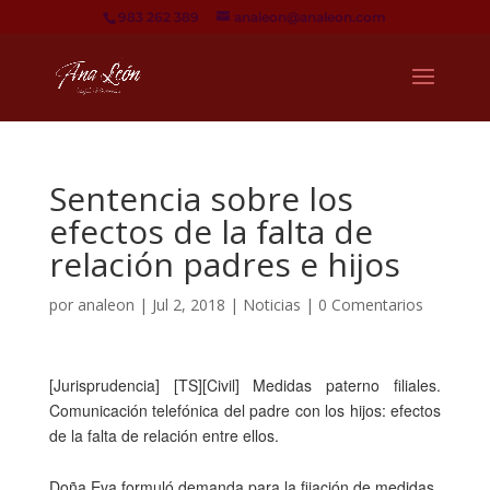
983 262 389
analeon@analeon.com
Sentencia sobre los
efectos de la falta de
relación padres e hijos
por
analeon
|
Jul 2, 2018
|
Noticias
|
0 Comentarios
[Jurisprudencia] [TS][Civil] Medidas paterno filiales.
Comunicación telefónica del padre con los hijos: efectos
de la falta de relación entre ellos.
Doña Eva formuló demanda para la fijación de medidas