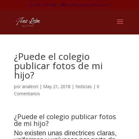
983 262 389
analeon@analeon.com
¿Puede el colegio
publicar fotos de mi
hijo?
por
analeon
|
May 21, 2018
|
Noticias
|
0
Comentarios
¿Puede el colegio publicar fotos
de mi hijo?
No existen unas directrices claras,