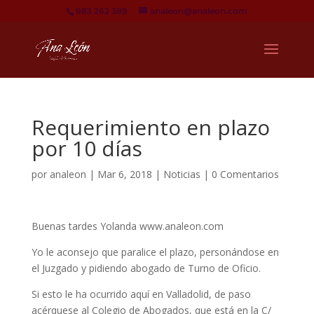
983 262 389
analeon@analeon.com
Requerimiento en plazo
por 10 días
por
analeon
|
Mar 6, 2018
|
Noticias
|
0 Comentarios
Buenas tardes Yolanda www.analeon.com
Yo le aconsejo que paralice el plazo, personándose en
el Juzgado y pidiendo abogado de Turno de Oficio.
Si esto le ha ocurrido aquí en Valladolid, de paso
acérquese al Colegio de Abogados, que está en la C/