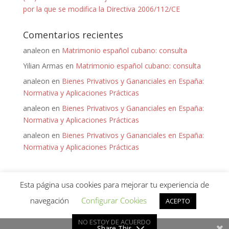
por la que se modifica la Directiva 2006/112/CE
Comentarios recientes
analeon
en
Matrimonio español cubano: consulta
Yilian Armas
en
Matrimonio español cubano: consulta
analeon
en
Bienes Privativos y Gananciales en España:
Normativa y Aplicaciones Prácticas
analeon
en
Bienes Privativos y Gananciales en España:
Normativa y Aplicaciones Prácticas
analeon
en
Bienes Privativos y Gananciales en España:
Normativa y Aplicaciones Prácticas
Esta página usa cookies para mejorar tu experiencia de
navegación
Configurar Cookies
ACEPTO
Diseñado por
Keep it Virtual
para Ana León - 2020 -
NO ESTOY DE ACUERDO
Política de Privacidad
Share This