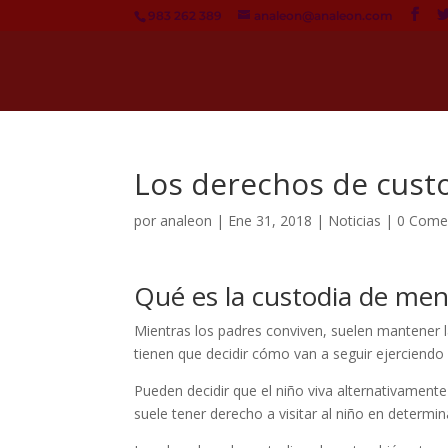
983 262 389
analeon@analeon.com
Los derechos de cust
por
analeon
|
Ene 31, 2018
|
Noticias
|
0 Come
Qué es la custodia de men
Mientras los padres conviven, suelen mantener la
tienen que decidir cómo van a seguir ejerciendo
Pueden decidir que el niño viva alternativament
suele tener derecho a visitar al niño en deter