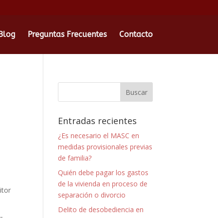
Blog
Preguntas Frecuentes
Contacto
Entradas recientes
¿Es necesario el MASC en
medidas provisionales previas
de familia?
Quién debe pagar los gastos
de la vivienda en proceso de
itor
separación o divorcio
Delito de desobediencia en