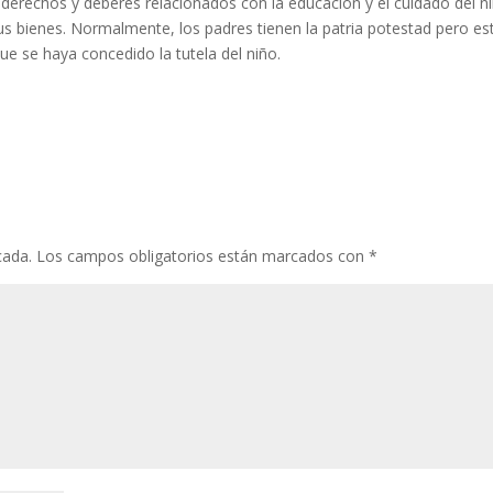
derechos y deberes relacionados con la educación y el cuidado del n
 sus bienes. Normalmente, los padres tienen la patria potestad pero es
ue se haya concedido la tutela del niño.
cada.
Los campos obligatorios están marcados con
*