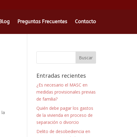
Blog
Preguntas Frecuentes
Contacto
Entradas recientes
¿Es necesario el MASC en
medidas provisionales previas
de familia?
Quién debe pagar los gastos
 la
de la vivienda en proceso de
separación o divorcio
Delito de desobediencia en