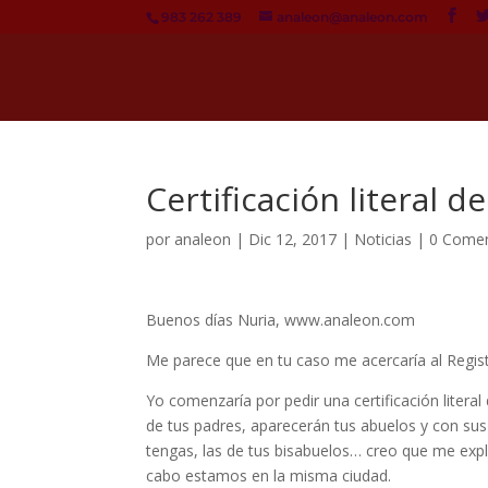
983 262 389
analeon@analeon.com
Certificación literal d
por
analeon
|
Dic 12, 2017
|
Noticias
|
0 Comen
Buenos días Nuria, www.analeon.com
Me parece que en tu caso me acercaría al Registro
Yo comenzaría por pedir una certificación litera
de tus padres, aparecerán tus abuelos y con sus d
tengas, las de tus bisabuelos… creo que me expli
cabo estamos en la misma ciudad.