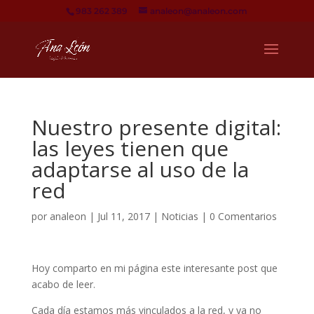
983 262 389
analeon@analeon.com
Nuestro presente digital:
las leyes tienen que
adaptarse al uso de la
red
por
analeon
|
Jul 11, 2017
|
Noticias
|
0 Comentarios
Hoy comparto en mi página este interesante post que
acabo de leer.
Cada día estamos más vinculados a la red, y ya no