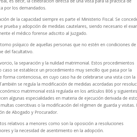
rbal, es decir, la celebración directa de una vista para la práctica de
ita por los demandados.
ción de la capacidad siempre es parte el Ministerio Fiscal. Se conced
de prueba y adopción de medidas cautelares, siendo necesario el ex
mente el médico forense adscrito al Juzgado.
astorno psíquico de aquellas personas que no estén en condiciones de
 del facultativo.
vorcio, la separación y la nulidad matrimonial. Estos procedimientos
 caso se establece un procedimiento muy sencillo que pasa por la
o de forma contenciosa, en cuyo caso ha de celebrarse una vista con la
. También se regula la modificación de medidas acordadas por resoluc
n económico matrimonial está regulada en los artículos 806 y siguiente
blecen algunas especialidades en materia de ejecución derivada de est
ultas coercitivas o la modificación del régimen de guarda y visitas.
ción de Abogado y Procurador.
ntos relativos a menores como son la oposición a resoluciones
ores y la necesidad de asentimiento en la adopción.