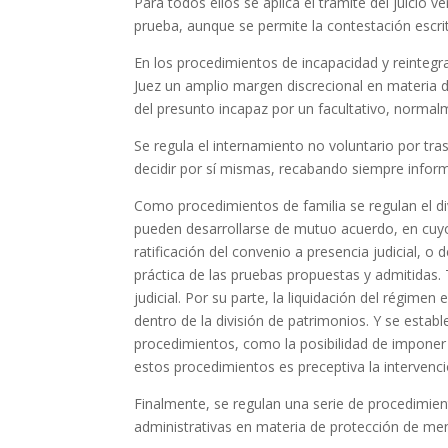
Para todos ellos se aplica el trámite del juicio ve
prueba, aunque se permite la contestación escr
En los procedimientos de incapacidad y reintegra
Juez un amplio margen discrecional en materia 
del presunto incapaz por un facultativo, normal
Se regula el internamiento no voluntario por tr
decidir por sí mismas, recabando siempre informe
Como procedimientos de familia se regulan el di
pueden desarrollarse de mutuo acuerdo, en cuyo
ratificación del convenio a presencia judicial, 
práctica de las pruebas propuestas y admitidas
judicial. Por su parte, la liquidación del régime
dentro de la división de patrimonios. Y se esta
procedimientos, como la posibilidad de imponer m
estos procedimientos es preceptiva la interven
Finalmente, se regulan una serie de procedimie
administrativas en materia de protección de men