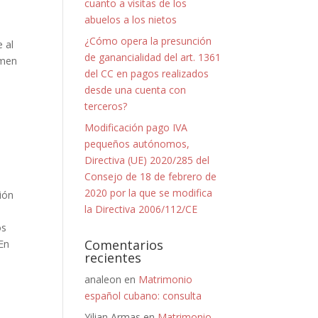
cuanto a visitas de los
abuelos a los nietos
¿Cómo opera la presunción
e al
de ganancialidad del art. 1361
amen
del CC en pagos realizados
desde una cuenta con
terceros?
Modificación pago IVA
pequeños autónomos,
Directiva (UE) 2020/285 del
Consejo de 18 de febrero de
2020 por la que se modifica
ión
la Directiva 2006/112/CE
s
os
Comentarios
 En
recientes
analeon
en
Matrimonio
español cubano: consulta
Yilian Armas
en
Matrimonio