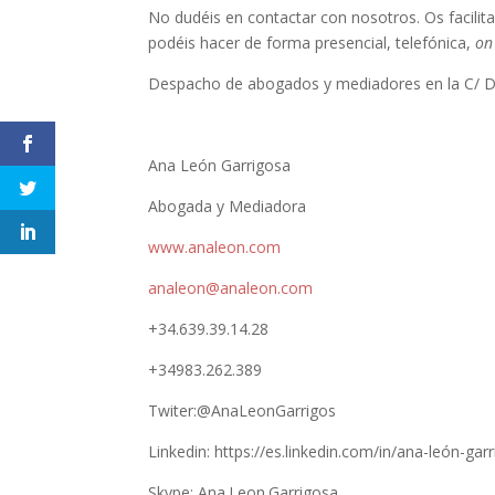
No dudéis en contactar con nosotros. Os facili
podéis hacer de forma presencial, telefónica,
on
Despacho de abogados y mediadores en la C/ Do
Ana León Garrigosa
Abogada y Mediadora
www.analeon.com
analeon@analeon.com
+34.639.39.14.28
+34983.262.389
Twiter:@AnaLeonGarrigos
Linkedin: https://es.linkedin.com/in/ana-león-g
Skype: Ana.Leon.Garrigosa