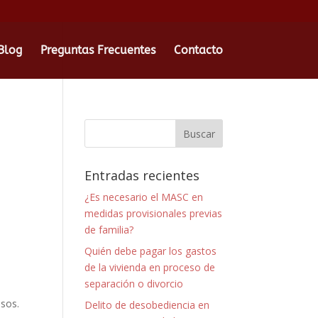
Blog
Preguntas Frecuentes
Contacto
Entradas recientes
¿Es necesario el MASC en
medidas provisionales previas
de familia?
Quién debe pagar los gastos
de la vivienda en proceso de
separación o divorcio
asos.
Delito de desobediencia en