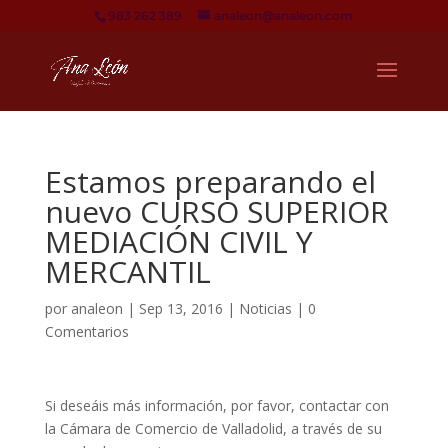
983 262 389
analeon@analeon.com
Estamos preparando el
nuevo CURSO SUPERIOR
MEDIACIÓN CIVIL Y
MERCANTIL
por
analeon
|
Sep 13, 2016
|
Noticias
|
0
Comentarios
Si deseáis más información, por favor, contactar con
la Cámara de Comercio de Valladolid, a través de su