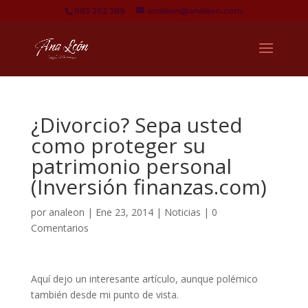
983 262 389
analeon@analeon.com
¿Divorcio? Sepa usted
como proteger su
patrimonio personal
(Inversión finanzas.com)
por
analeon
|
Ene 23, 2014
|
Noticias
|
0
Comentarios
Aquí dejo un interesante artículo, aunque polémico
también desde mi punto de vista.