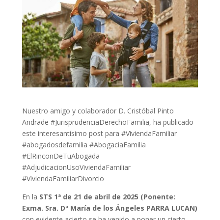
Nuestro amigo y colaborador D. Cristóbal Pinto
Andrade #JurisprudenciaDerechoFamilia, ha publicado
este interesantísimo post para #ViviendaFamiliar
#abogadosdefamilia #AbogaciaFamilia
#ElRinconDeTuAbogada
#AdjudicacionUsoViviendaFamiliar
#ViviendaFamiliarDivorcio
En la
STS 1ª de 21 de abril de 2025 (Ponente:
Exma. Sra. Dª María de los Ángeles PARRA LUCAN)
con evidente acierto se ha venido a poner un cierto