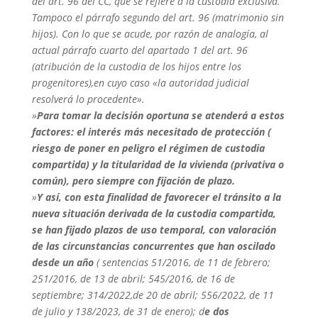
del art. 96 del CC, que se refiere a la custodia exclusiva.
Tampoco el párrafo segundo del art. 96 (matrimonio sin
hijos). Con lo que se acude, por razón de analogía, al
actual párrafo cuarto del apartado 1 del art. 96
(atribución de la custodia de los hijos entre los
progenitores),en cuyo caso «la autoridad judicial
resolverá lo procedente».
»
Para tomar la decisión oportuna se atenderá a estos
factores: el interés más necesitado de protección (
riesgo de poner en peligro el régimen de custodia
compartida) y la titularidad de la vivienda (privativa o
común), pero siempre con fijación de plazo.
»
Y así, con esta finalidad de favorecer el tránsito a la
nueva situación derivada de la custodia compartida,
se han fijado plazos de uso temporal, con valoración
de las circunstancias concurrentes que han oscilado
desde un año
( sentencias 51/2016, de 11 de febrero;
251/2016, de 13 de abril; 545/2016, de 16 de
septiembre; 314/2022,de 20 de abril; 556/2022, de 11
de julio y 138/2023, de 31 de enero); d
e dos