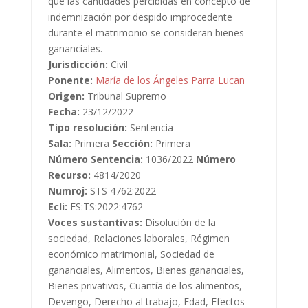
que las cantidades percibidas en concepto de
indemnización por despido improcedente
durante el matrimonio se consideran bienes
gananciales.
Jurisdicción:
Civil
Ponente:
María de los Ángeles Parra Lucan
Origen:
Tribunal Supremo
Fecha:
23/12/2022
Tipo resolución:
Sentencia
Sala:
Primera
Sección:
Primera
Número Sentencia:
1036/2022
Número
Recurso:
4814/2020
Numroj:
STS 4762:2022
Ecli:
ES:TS:2022:4762
Voces sustantivas:
Disolución de la
sociedad, Relaciones laborales, Régimen
económico matrimonial, Sociedad de
gananciales, Alimentos, Bienes gananciales,
Bienes privativos, Cuantía de los alimentos,
Devengo, Derecho al trabajo, Edad, Efectos