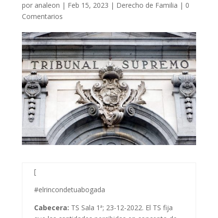
por
analeon
|
Feb 15, 2023
|
Derecho de Familia
|
0
Comentarios
[
#elrincondetuabogada
Cabecera:
TS Sala 1ª; 23-12-2022. El TS fija